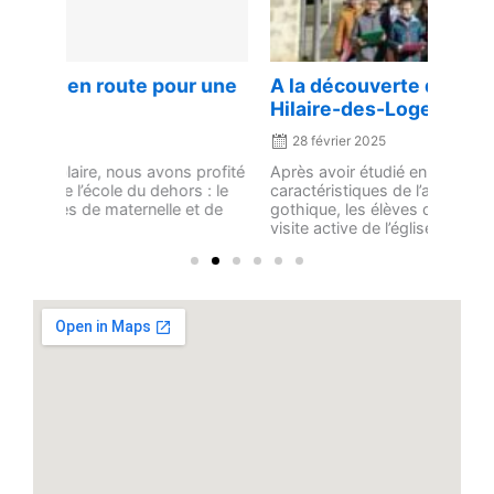
e
x
v
t
i
 une
A la découverte de l’église de Saint-
Chez
o
Hilaire-des-Loges
u
24 
s
28 février 2025
Juste
élève
rofité
Après avoir étudié en classe les principales
paren
: le
caractéristiques de l’art roman et de l’art
Ils o
 de
gothique, les élèves de CM1-CM2 ont fait une
...
visite active de l’église de leur village. A ...