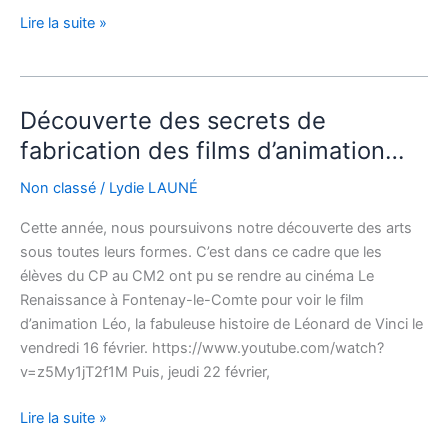
Lire la suite »
Découverte des secrets de
Découverte
des
fabrication des films d’animation…
secrets
Non classé
/
Lydie LAUNÉ
de
fabrication
Cette année, nous poursuivons notre découverte des arts
des
sous toutes leurs formes. C’est dans ce cadre que les
films
élèves du CP au CM2 ont pu se rendre au cinéma Le
d’animation…
Renaissance à Fontenay-le-Comte pour voir le film
d’animation Léo, la fabuleuse histoire de Léonard de Vinci le
vendredi 16 février. https://www.youtube.com/watch?
v=z5My1jT2f1M Puis, jeudi 22 février,
Lire la suite »