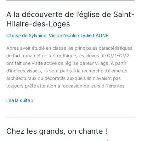
A la découverte de l’église de Saint-
A
la
Hilaire-des-Loges
découverte
Classe de Sylvaine
,
Vie de l'école
/
Lydie LAUNÉ
de
l’église
Après avoir étudié en classe les principales caractéristiques
de
de l’art roman et de l’art gothique, les élèves de CM1-CM2
Saint-
ont fait une visite active de l’église de leur village. A partir
Hilaire-
d’indices visuels, ils sont partis à la recherche d’éléments
des-
architecturaux ou décoratifs auxquels ils n’avaient pas
Loges
toujours prêté attention à l’occasion de leurs différentes
Lire la suite »
Chez les grands, on chante !
Chez
les