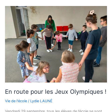
En
route
pour
les
Jeux
Olympiques
!
En route pour les Jeux Olympiques !
Vie de l'école
/
Lydie LAUNÉ
Vendredi 29 septembre, tous les élèves de l’école se sont