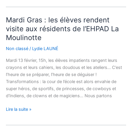
Mardi Gras : les élèves rendent
Mardi
Gras
visite aux résidents de l’EHPAD La
:
Moulinotte
les
élèves
Non classé
/
Lydie LAUNÉ
rendent
Mardi 13 février, 15h, les élèves impatients rangent leurs
visite
crayons et leurs cahiers, les doudous et les ateliers… C’est
aux
l’heure de se préparer, l’heure de se déguiser !
résidents
Transformations : la cour de l’école est alors envahie de
de
super héros, de sportifs, de princesses, de cowboys et
l’EHPAD
d’Indiens, de clowns et de magiciens… Nous partons
La
Moulinotte
Lire la suite »