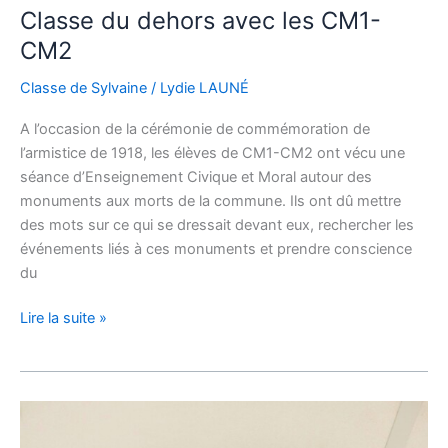
Classe du dehors avec les CM1-
Classe
du
CM2
dehors
Classe de Sylvaine
/
Lydie LAUNÉ
avec
les
A l’occasion de la cérémonie de commémoration de
CM1-
l’armistice de 1918, les élèves de CM1-CM2 ont vécu une
CM2
séance d’Enseignement Civique et Moral autour des
monuments aux morts de la commune. Ils ont dû mettre
des mots sur ce qui se dressait devant eux, rechercher les
événements liés à ces monuments et prendre conscience
du
Lire la suite »
Nouveautés
numériques