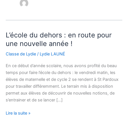
L’école du dehors : en route pour
L’école
du
une nouvelle année !
dehors
Classe de Lydie
/
Lydie LAUNÉ
:
en
En ce début d’année scolaire, nous avons profité du beau
route
temps pour faire l’école du dehors : le vendredi matin, les
pour
élèves de maternelle et de cycle 2 se rendent à St Pardoux
une
pour travailler différemment. Le terrain mis à disposition
nouvelle
permet aux élèves de découvrir de nouvelles notions, de
année
s’entrainer et de se lancer […]
!
Lire la suite »