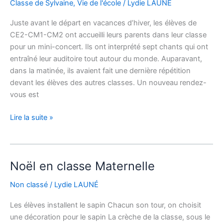
Classe de Sylvaine
,
Vie de l'école
/
Lydie LAUNÉ
grands,
on
Juste avant le départ en vacances d’hiver, les élèves de
chante
CE2-CM1-CM2 ont accueilli leurs parents dans leur classe
!
pour un mini-concert. Ils ont interprété sept chants qui ont
entraîné leur auditoire tout autour du monde. Auparavant,
dans la matinée, ils avaient fait une dernière répétition
devant les élèves des autres classes. Un nouveau rendez-
vous est
Lire la suite »
Noël en classe Maternelle
Noël
en
Non classé
/
Lydie LAUNÉ
classe
Maternelle
Les élèves installent le sapin Chacun son tour, on choisit
une décoration pour le sapin La crèche de la classe, sous le